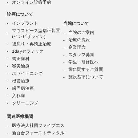
オンライン診療予約
診療について
インプラント
当院について
マウスピース型矯正装置
当院のご案内
(インビザライン)
治療の流れ
後戻り・再矯正治療
企業理念
1dayセラミック
スタッフ募集
矯正歯科
学生・研修医へ
審美治療
歯に関するご質問
ホワイトニング
施設基準について
根管治療
歯周病治療
入れ歯
クリーニング
関連医療機関
医療法人社団ファイブエス
新百合ファーストデンタル