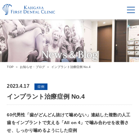
News＆Blog
お知らせ・ブログ
TOP
お知らせ・ブログ
インプラント治療症例 No.4
2023.4.17
症例
インプラント治療症例 No.4
60代男性「歯がどんどん抜けて噛めない」連結した複数の人工
歯をインプラントで支える「All on 4」で噛み合わせを改善さ
せ、しっかり噛めるようにした症例