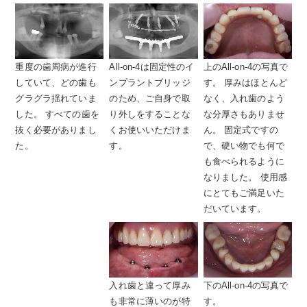
重度の歯周病が進行
All-on-4は固定性のイ
上のAll-on-4の写真で
していて、どの歯も
ンプラントブリッジ
す。 厚みはほとんど
グラグラ揺れていま
のため、ご自身で取
なく、入れ歯のよう
した。 すべての歯を
り外しをすることな
な分厚さもありませ
抜く必要がありまし
くお使いいただけま
ん。 固定式ですの
た。
す。
で、硬い物でも何で
も食べられるように
なりました。 使用感
にとてもご満足いた
だいています。
入れ歯と違って厚み
下のAll-on-4の写真で
も非常に薄いのが特
す。