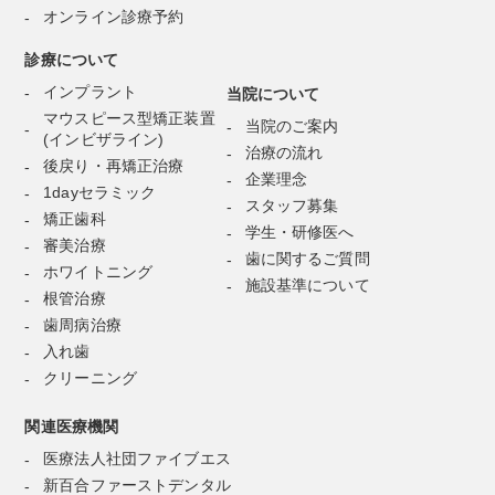
オンライン診療予約
診療について
インプラント
当院について
マウスピース型矯正装置
当院のご案内
(インビザライン)
治療の流れ
後戻り・再矯正治療
企業理念
1dayセラミック
スタッフ募集
矯正歯科
学生・研修医へ
審美治療
歯に関するご質問
ホワイトニング
施設基準について
根管治療
歯周病治療
入れ歯
クリーニング
関連医療機関
医療法人社団ファイブエス
新百合ファーストデンタル