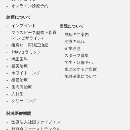
オンライン診療予約
診療について
インプラント
当院について
マウスピース型矯正装置
当院のご案内
(インビザライン)
治療の流れ
後戻り・再矯正治療
企業理念
1dayセラミック
スタッフ募集
矯正歯科
学生・研修医へ
審美治療
歯に関するご質問
ホワイトニング
施設基準について
根管治療
歯周病治療
入れ歯
クリーニング
関連医療機関
医療法人社団ファイブエス
新百合ファーストデンタル