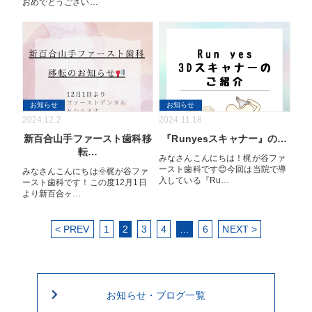
おめでとうござい…
お知らせ
お知らせ
2024.12.2
2024.11.18
新百合山手ファースト歯科移
『Runyesスキャナー』の…
転…
みなさんこんにちは！梶が谷ファ
ースト歯科です😊今回は当院で導
みなさんこんにちは🌞梶が谷ファ
入している『Ru…
ースト歯科です！この度12月1日
より新百合ヶ…
< PREV
1
2
3
4
…
6
NEXT >
お知らせ・ブログ一覧