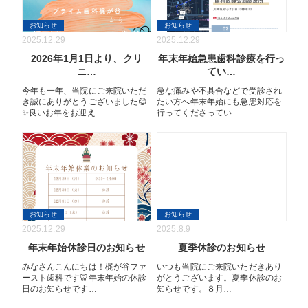
お知らせ
お知らせ
2025.12.29
2025.12.29
2026年1月1日より、クリ
年末年始急患歯科診療を行っ
ニ…
てい…
今年も一年、当院にご来院いただ
急な痛みや不具合などで受診され
き誠にありがとうございました😊
たい方へ年末年始にも急患対応を
✨良いお年をお迎え…
行ってくださってい…
お知らせ
お知らせ
2025.12.29
2025.8.9
年末年始休診日のお知らせ
夏季休診のお知らせ
みなさんこんにちは！梶が谷ファ
いつも当院にご来院いただきあり
ースト歯科です🦷年末年始の休診
がとうございます。夏季休診のお
日のお知らせです…
知らせです。８月…