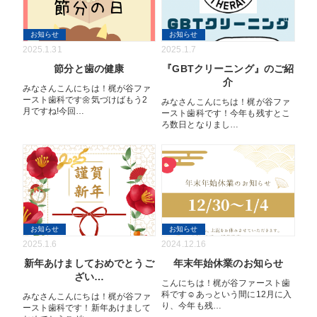
お知らせ
お知らせ
2025.1.31
2025.1.7
節分と歯の健康
『GBTクリーニング』のご紹
介
みなさんこんにちは！梶が谷ファ
ースト歯科です🌼気づけばもう2
みなさんこんにちは！梶が谷ファ
月ですね!今回…
ースト歯科です！今年も残すとこ
ろ数日となりまし…
お知らせ
お知らせ
2025.1.6
2024.12.16
新年あけましておめでとうご
年末年始休業のお知らせ
ざい…
こんにちは！梶が谷ファースト歯
科です☺️あっという間に12月に入
みなさんこんにちは！梶が谷ファ
り、今年も残…
ースト歯科です！新年あけまして